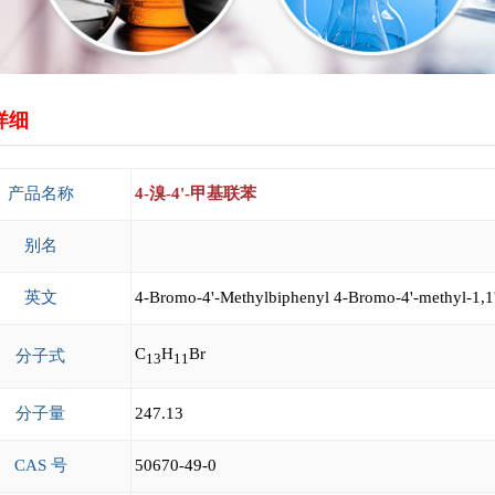
详细
产品名称
4-溴-4'-甲基联苯
别名
英文
4-Bromo-4'-Methylbiphenyl 4-Bromo-4'-methyl-1,1
C
H
Br
分子式
13
11
分子量
247.13
CAS 号
50670-49-0