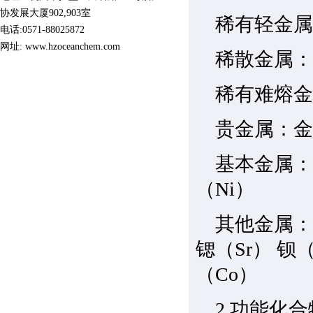
协发展大厦902,903室
稀有轻金属：
电话:0571-88025872
网址:
www.hzoceanchem.com
稀散金属：镓(G
稀有难熔金属：钨
贵金属：金(Au)
基本金属：铜
（Ni）
其他金属：镉
锶（Sr） 钡（
（Co）
2.功能化